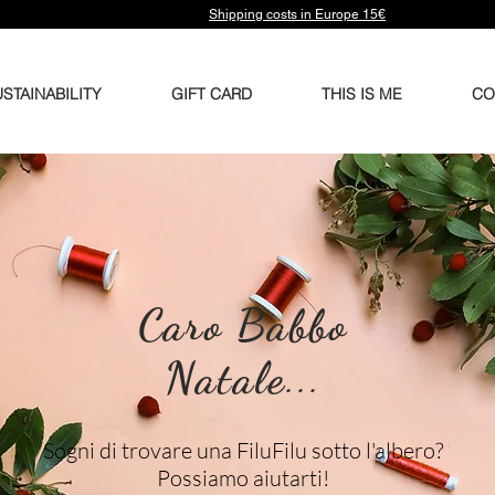
Shipping costs in Europe 15€
STAINABILITY
GIFT CARD
THIS IS ME
CO
Caro Babbo
Natale
...
Sogni di trovare una FiluFilu sotto l'albero?
Possiamo aiutarti!