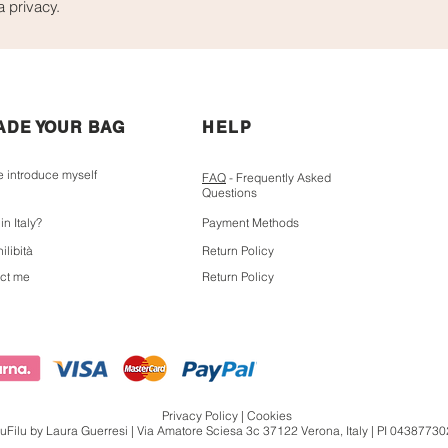
a privacy.
MADE YOUR BAG
HELP
e introduce myself
FAQ
- Frequently Asked
Questions
n Italy?
Payment Methods
ilibità
Return Policy
ct me
Return Policy
Privacy Policy
|
Cookies
luFilu by Laura Guerresi |
Via Amatore Sciesa 3c 37122 Verona, Italy
|
PI 04387730