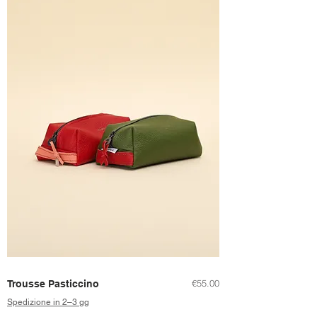
Price
€55.00
Trousse Pasticcino
Spedizione in 2–3 gg