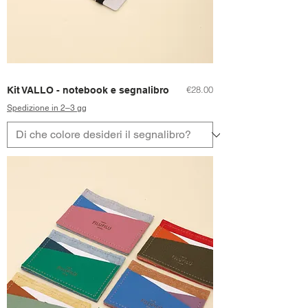
Price
€28.00
Kit VALLO - notebook e segnalibro
Spedizione in 2–3 gg