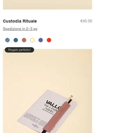
Price
€45.00
Custodia Rituale
Spedizione in 2–3 gg
Regalo perfetto!