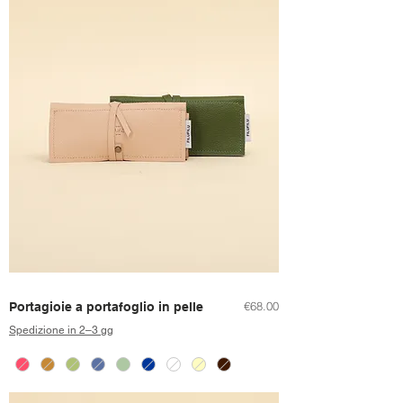
Price
€68.00
Portagioie a portafoglio in pelle
Spedizione in 2–3 gg